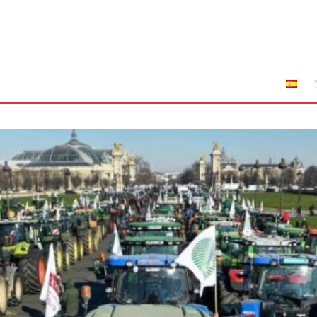
tuciones
Leyes
Incendios
AFRIGA TV
Sucríbete