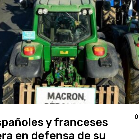
Ú
pañoles y franceses
era en defensa de su