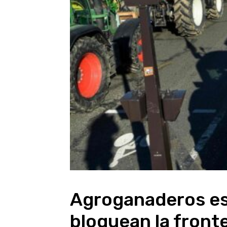
Agroganaderos es
bloquean la front