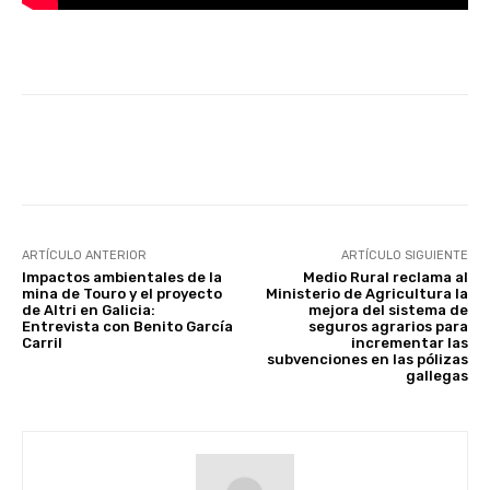
Facebook
X
WhatsApp
Linke
ARTÍCULO ANTERIOR
ARTÍCULO SIGUIENTE
Impactos ambientales de la
Medio Rural reclama al
mina de Touro y el proyecto
Ministerio de Agricultura la
de Altri en Galicia:
mejora del sistema de
Entrevista con Benito García
seguros agrarios para
Carril
incrementar las
subvenciones en las pólizas
gallegas