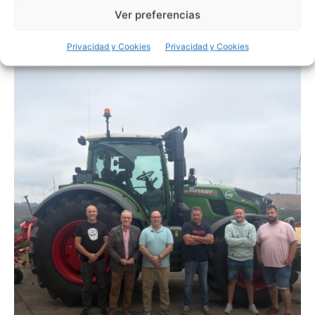
UNCATEGORISED
Ver preferencias
Ganaderos denuncian pérdidas de 19 millones al
mes por la bajada del precio de la leche
Privacidad y Cookies
Privacidad y Cookies