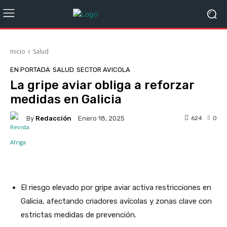
Inicio
Salud
EN PORTADA
SALUD
SECTOR AVICOLA
La gripe aviar obliga a reforzar
medidas en Galicia
By
Redacción
624
0
Enero 18, 2025
Facebook
X
WhatsApp
Linke
El riesgo elevado por gripe aviar activa restricciones en
Galicia, afectando criadores avícolas y zonas clave con
estrictas medidas de prevención.