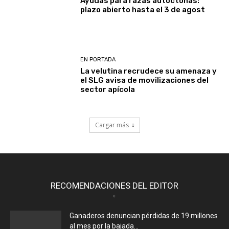
Ayudas para razas autóctonas:
plazo abierto hasta el 3 de agost
EN PORTADA
La velutina recrudece su amenaza y
el SLG avisa de movilizaciones del
sector apícola
Cargar más
RECOMENDACIONES DEL EDITOR
Ganaderos denuncian pérdidas de 19 millones
al mes por la bajada...