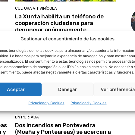
CULTURA VITIVINÍCOLA
E
La Xunta habilita un teléfono de
cooperación ciudadana para
denunciar anónimamente
irregularidades en el marco del plan
Gestionar el consentimiento de las cookies
de control de la vendimia
zamos tecnologías como las cookies para almacenar y/o acceder a la información 
sitivo. Lo hacemos para mejorar la experiencia de navegación y para mostrar an
personalizados. El consentimiento a estas tecnologías nos permitirá procesar dat
el comportamiento de navegación o los ID's únicos en este sitio. No consentir o r
nsentimiento, puede afectar negativamente a ciertas características y funciones.
Aceptar
Denegar
Ver preferenci
Privacidad y Cookies
Privacidad y Cookies
EN PORTADA
eas
Dos incendios en Pontevedra
n y
(Moaña y Ponteareas) se acercan a