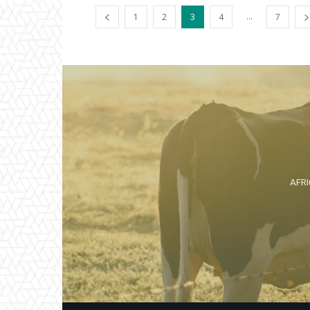
...
1
2
3
4
7
AFRI