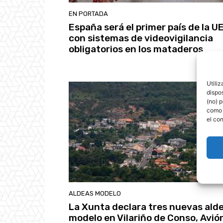
EN PORTADA
España será el primer país de la U
con sistemas de videovigilancia
obligatorios en los mataderos
Utili
dispo
(no) 
como 
el co
ALDEAS MODELO
La Xunta declara tres nuevas ald
modelo en Vilariño de Conso, Avió