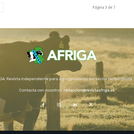
Página 3 de 7
GA: Revista independiente para agroganaderos del sector lácteo desde
Contacta con nosotros:
redaccion@revistaafriga.es