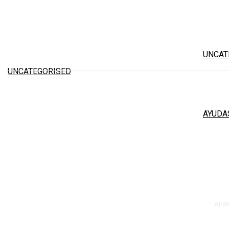
Ganaderos denuncian pérdidas de 19
La maq
millones al mes por la bajada del
futuro
precio de la leche
UNCAT
Ayudas
UNCATEGORISED
abiert
AYUDA
AFRI