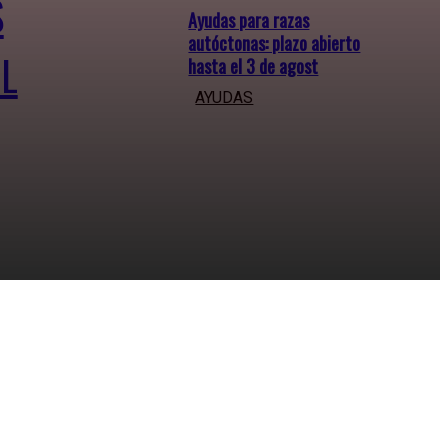
S
Ayudas para razas
autóctonas: plazo abierto
EL
hasta el 3 de agost
AYUDAS