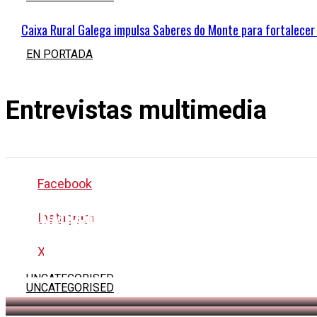
Caixa Rural Galega impulsa Saberes do Monte para fortalecer 
EN PORTADA
Entrevistas multimedia
Facebook
GANADEROS DENUNCIAN PÉRDIDAS DE 19 
Instagram
GANADEROS DENUNCIAN PÉRDIDAS DE 19 
AL MES POR LA BAJADA DEL PRECIO DE LA
AL MES POR LA BAJADA DEL PRECIO DE LA
X
UNCATEGORISED
Youtube
UNCATEGORISED