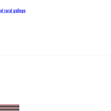
el rural gallego
MILLONES
MILLONES
 LECHE
 LECHE