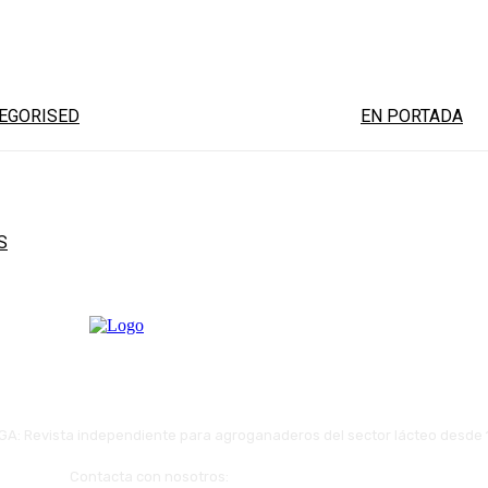
uinaria compartida impulsa el
Caixa Rural G
 del campo gallego
Monte para for
EGORISED
EN PORTADA
 para razas autóctonas: plazo
o hasta el 3 de agost
S
GA: Revista independiente para agroganaderos del sector lácteo desde
Contacta con nosotros:
redaccion@revistaafriga.es