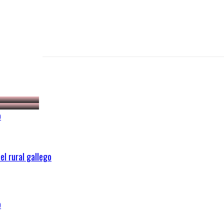
MILLONES
MILLONES
 LECHE
 LECHE
o
el rural gallego
o