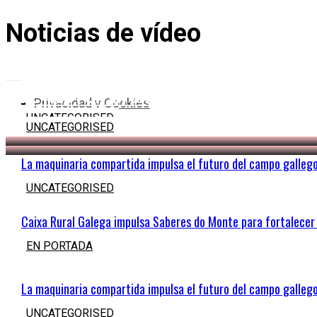
Noticias de vídeo
GANADEROS DENUNCIAN PÉRDIDAS DE 19 
GANADEROS DENUNCIAN PÉRDIDAS DE 19 
AL MES POR LA BAJADA DEL PRECIO DE LA
AL MES POR LA BAJADA DEL PRECIO DE LA
Privacidad y Cookies
UNCATEGORISED
UNCATEGORISED
Aviso legal
La maquinaria compartida impulsa el futuro del campo galleg
UNCATEGORISED
Caixa Rural Galega impulsa Saberes do Monte para fortalecer 
EN PORTADA
La maquinaria compartida impulsa el futuro del campo galleg
UNCATEGORISED