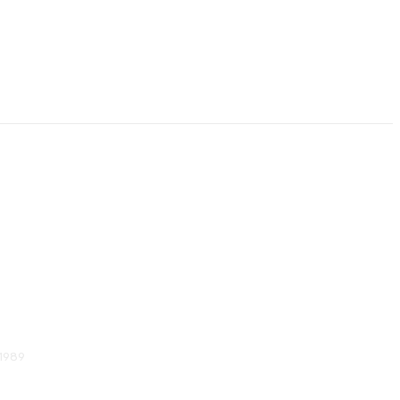
alega impulsa Saberes do
talecer el rural gallego
 1989