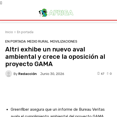
Inicio
En portada
EN PORTADA
MEDIO RURAL
MOVILIZACIONES
Altri exhibe un nuevo aval
ambiental y crece la oposición al
proyecto GAMA
By
Redacción
67
0
Junio 30, 2026
Facebook
X
WhatsApp
Linke
Greenfiber asegura que un informe de Bureau Veritas
avala el cumplimiento ambiental del proyecto GAMA,