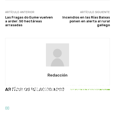
ARTÍCULO ANTERIOR
ARTÍCULO SIGUIENTE
Las Fragas do Eume vuelven
Incendios en las Rías Baixas
a arder: 50 hectáreas
ponen en alerta al rural
arrasadas
gallego
Redacción
UNCATEGORISED
UNCATEGORISED
Ganaderos denuncian pérdidas de 19 millones al
EN PORTADA
La maquinaria compartida impulsa el futuro del
ARTÍCULOS RELACIONADOS
mes por la bajada del precio de la leche
Caixa Rural Galega impulsa Saberes do Monte
campo gallego
para fortalecer el rural gallego