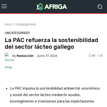
Inicio
Uncategorised
UNCATEGORISED
La PAC refuerza la sostenibilidad
del sector lácteo gallego
By
Redacción
87
0
Junio 17, 2026
Facebook
X
WhatsApp
Linke
La PAC impulsa la sostenibilidad ambiental, económica
y social del sector lácteo mediante ayudas,
ecorregímenes e inversiones para las explotaciones.