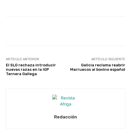
Facebook
X
WhatsApp
Linke
ARTÍCULO ANTERIOR
ARTÍCULO SIGUIENTE
El SLG rechaza introducir
Galicia reclama reabrir
nuevas razas en la IGP
Marruecos al bovino español
Ternera Gallega
Redacción