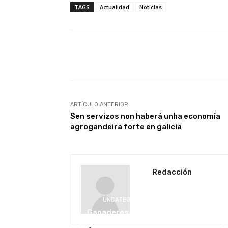
TAGS
Actualidad
Noticias
Facebook
X
Cuota
ARTÍCULO ANTERIOR
Sen servizos non haberá unha economía
agrogandeira forte en galicia
Redacción
UNCATEGORISED
U
Ganaderos denuncian
pérdidas de 19 millones al
La maqu