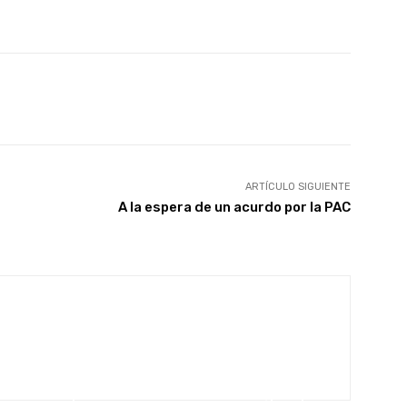
WhatsApp
Linkedin
Telegram
ARTÍCULO SIGUIENTE
A la espera de un acurdo por la PAC
NCATEGORISED
EN PORTADA
inaria compartida
Caixa Rural Galega impulsa