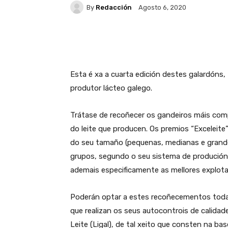
By
Redacción
Agosto 6, 2020
Facebook
X
WhatsA
Esta é xa a cuarta edición destes galardóns, 
produtor lácteo galego.
Trátase de recoñecer os gandeiros máis comp
do leite que producen. Os premios “Exceleite
do seu tamaño (pequenas, medianas e grandes
grupos, segundo o seu sistema de produción
ademais especificamente as mellores explota
Poderán optar a estes recoñecementos todas 
que realizan os seus autocontrois de calidad
Leite (Ligal), de tal xeito que consten na b