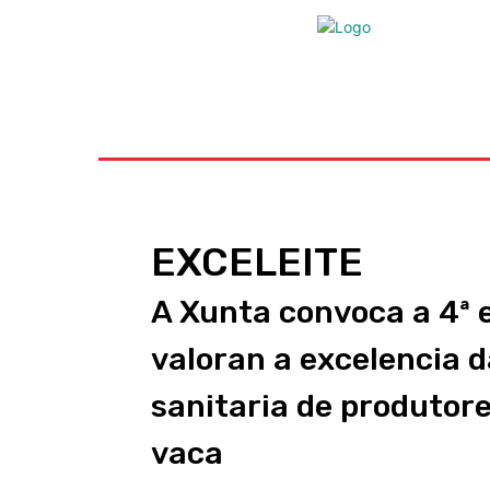
Inicio
Ayudas
Rural
Sectores
Insti
EXCELEITE
A Xunta convoca a 4ª 
valoran a excelencia d
sanitaria de produtore
vaca