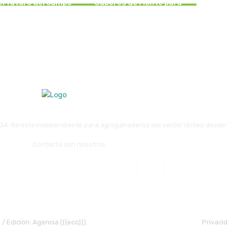
el futuro del campo
Saberes do Monte para
gallego
fortalecer el rural gallego
GA: Revista independiente para agroganaderos del sector lácteo desde
Contacta con nosotros:
redaccion@revistaafriga.es
 / Edición: Agencia (((eco)))
Privaci