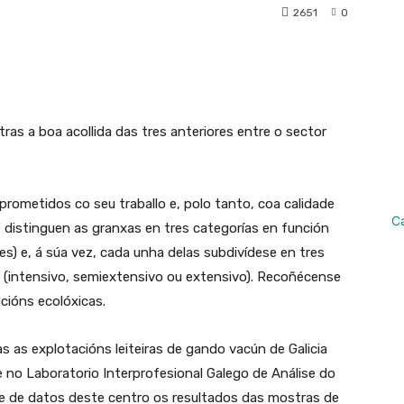
2651
0
pp
Linkedin
Telegram
tras a boa acollida das tres anteriores entre o sector
rometidos co seu traballo e, polo tanto, coa calidade
C
” distinguen as granxas en tres categorías en función
) e, á súa vez, cada unha delas subdivídese en tres
 (intensivo, semiextensivo ou extensivo). Recoñécense
cións ecolóxicas.
as explotacións leiteiras de gando vacún de Galicia
e no Laboratorio Interprofesional Galego de Análise do
ase de datos deste centro os resultados das mostras de