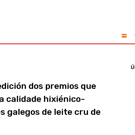
tuciones
Leyes
Incendios
AFRIGA TV
Sucríbete
Ú
edición dos premios que
a calidade hixiénico-
s galegos de leite cru de