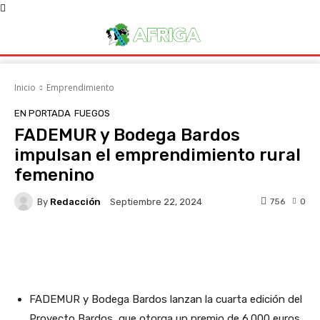
Inicio
Emprendimiento
EN PORTADA
FUEGOS
FADEMUR y Bodega Bardos
impulsan el emprendimiento rural
femenino
By
Redacción
756
0
Septiembre 22, 2024
Facebook
X
WhatsApp
Linke
FADEMUR y Bodega Bardos lanzan la cuarta edición del
Proyecto Bardos, que otorga un premio de 6.000 euros