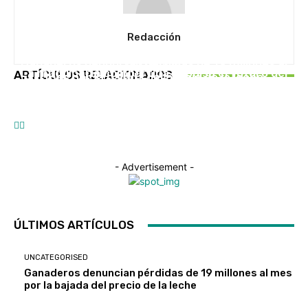
Redacción
UNCATEGORISED
UNCATEGORISED
Ganaderos denuncian pérdidas de 19 millones al
EN PORTADA
La maquinaria compartida impulsa el futuro del
ARTÍCULOS RELACIONADOS
mes por la bajada del precio de la leche
Caixa Rural Galega impulsa Saberes do Monte
campo gallego
para fortalecer el rural gallego
- Advertisement -
ÚLTIMOS ARTÍCULOS
UNCATEGORISED
Ganaderos denuncian pérdidas de 19 millones al mes
por la bajada del precio de la leche