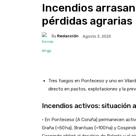
Incendios arrasan 
pérdidas agrarias
By
Redacción
Agosto 3, 2025
Facebook
X
WhatsA
Tres fuegos en Ponteceso y uno en Vila
directo en pastos, explotaciones y la prev
Incendios activos: situación 
• En Ponteceso (A Coruña) permanecen acti
Graña (≈50 ha)
,
Brantuas (≈100 ha)
y
Cospindo
Cospindo obligó al desalojo de Balarés y el 