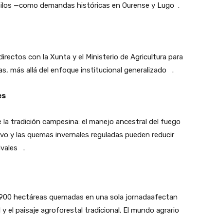
silos —como demandas históricas en Ourense y Lugo
.
irectos con la Xunta y el Ministerio de Agricultura para
as, más allá del enfoque institucional generalizado
.
es
 la tradición campesina: el manejo ancestral del fuego
vo y las quemas invernales reguladas pueden reducir
ivales
.
900 hectáreas quemadas en una sola jornada
afectan
 y el paisaje agroforestal tradicional. El mundo agrario