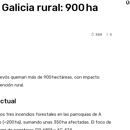
Ú
Galicia rural: 900 ha
388
0
pp
Linkedin
Telegram
rdevós queman más de 900 hectáreas, con impacto
ención rural.
actual
vos
tres incendios forestales
en las parroquias de
A
 (≈200 ha)
, sumando unas
350 ha afectadas
. El foco de
cierre de carreteras DP‑6801 y AC‑424
.