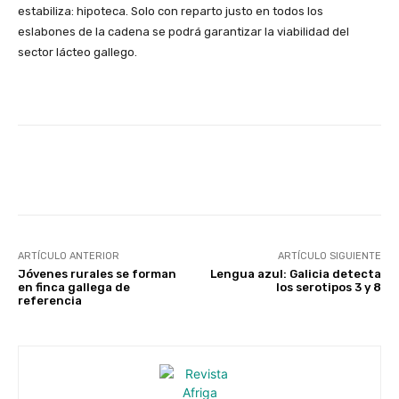
estabiliza: hipoteca
. Solo con reparto justo en todos los
eslabones de la cadena se podrá garantizar la viabilidad del
sector lácteo gallego.
Facebook
X
WhatsApp
Linke
ARTÍCULO ANTERIOR
ARTÍCULO SIGUIENTE
Jóvenes rurales se forman
Lengua azul: Galicia detecta
en finca gallega de
los serotipos 3 y 8
referencia