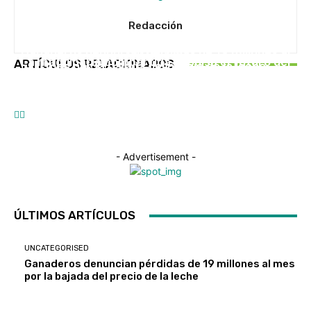
Redacción
UNCATEGORISED
UNCATEGORISED
Ganaderos denuncian pérdidas de 19 millones al
EN PORTADA
La maquinaria compartida impulsa el futuro del
ARTÍCULOS RELACIONADOS
mes por la bajada del precio de la leche
Caixa Rural Galega impulsa Saberes do Monte
campo gallego
para fortalecer el rural gallego
- Advertisement -
ÚLTIMOS ARTÍCULOS
UNCATEGORISED
Ganaderos denuncian pérdidas de 19 millones al mes
por la bajada del precio de la leche