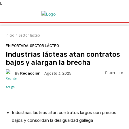
Inicio
Sector lácteo
EN PORTADA
SECTOR LÁCTEO
Industrias lácteas atan contratos
bajos y alargan la brecha
By
Redacción
381
0
Agosto 3, 2025
Facebook
X
WhatsApp
Linke
Industrias lácteas atan contratos largos con precios
bajos y consolidan la desigualdad gallega