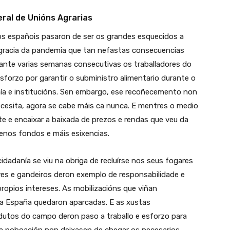
eral de Unións Agrarias
os españois pasaron de ser os grandes esquecidos a
 gracia da pandemia que tan nefastas consecuencias
ante varias semanas consecutivas os traballadores do
sforzo por garantir o subministro alimentario durante o
nía e institucións. Sen embargo, ese recoñecemento non
ecesita, agora se cabe máis ca nunca. E mentres o medio
te e encaixar a baixada de prezos e rendas que veu da
nos fondos e máis esixencias.
dadanía se viu na obriga de recluírse nos seus fogares
ores e gandeiros deron exemplo de responsabilidade e
opios intereses. As mobilizacións que viñan
a España quedaron aparcadas. E as xustas
odutos do campo deron paso a traballo e esforzo para