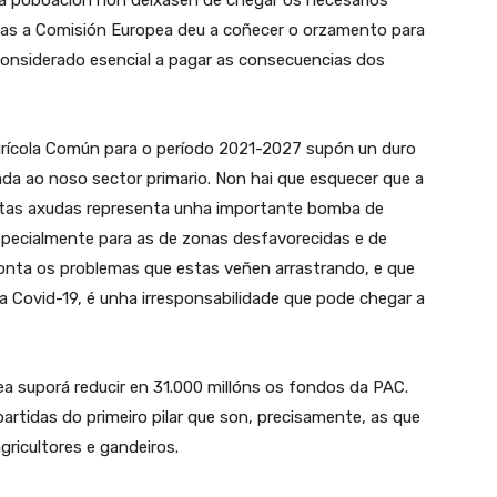
a poboación non deixasen de chegar os necesarios
as a Comisión Europea deu a coñecer o orzamento para
 considerado esencial a pagar as consecuencias dos
grícola Común para o período 2021-2027 supón un duro
ada ao noso sector primario. Non hai que esquecer que a
stas axudas representa unha importante bomba de
specialmente para as de zonas desfavorecidas e de
onta os problemas que estas veñen arrastrando, e que
a Covid-19, é unha irresponsabilidade que pode chegar a
a suporá reducir en 31.000 millóns os fondos da PAC.
rtidas do primeiro pilar que son, precisamente, as que
ricultores e gandeiros.