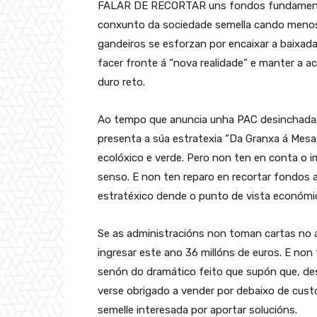
FALAR DE RECORTAR uns fondos fundamentai
conxunto da sociedade semella cando menos
gandeiros se esforzan por encaixar a baixad
facer fronte á “nova realidade” e manter a a
duro reto.
Ao tempo que anuncia unha PAC desinchada, 
presenta a súa estratexia “Da Granxa á Me
ecolóxico e verde. Pero non ten en conta o 
senso. E non ten reparo en recortar fondos a
estratéxico dende o punto de vista económi
Se as administracións non toman cartas no a
ingresar este ano 36 millóns de euros. E no
senón do dramático feito que supón que, de
verse obrigado a vender por debaixo de cus
semelle interesada por aportar solucións.