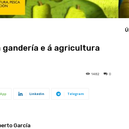
Ú
á gandería e á agricultura
1482
0
App
Linkedin
Telegram
erto García