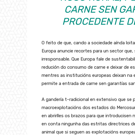
CARNE SEN GA
PROCEDENTE DE
O feito de que, cando a sociedade aínda loi
Europa anuncie recortes para un sector que, 
irresponsable. Que Europa fale de sustentab
redución do consumo de carne e deixar de esti
mentres as institucións europeas deixan na 
permite a entrada de carne sen garantías san
A gandería t~radicional en extensivo que se p
macroexplotacións dos estados do Mercosur.
en abrirlles os brazos para que introducise
en conta ningunha das estritas directrices d
animal que si seguen as explotacións europe