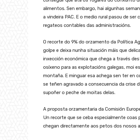
conseguir que ata os fogares do conxunto d
alimentos. Sen embargo, hai algunhas seman
a vindeira PAC. E o medio rural pasou de ser
regateos contables das administracións.
O recorte do 9% do orzamento da Política A
golpe e deixa nunha situación máis que delic
inxección económica que chega a través de
osíxeno para as explotacións galegas, moi e
montaña. E minguar esa achega sen ter en c
se teñen agravado a consecuencia da crise d
supoñer o peche de moitas delas.
A proposta orzamentaria da Comisión Europe
Un recorte que se ceba especialmente coas pa
chegan directamente aos petos dos nosos ag