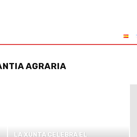
tuciones
Leyes
Incendios
AFRIGA TV
Sucríbete
ANTIA AGRARIA
LA XUNTA CELEBRA EL