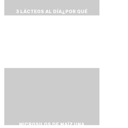
3 LÁCTEOS AL DÍA¿POR QUÉ
DEBEMOS TOMAR LECHE,
YOGUR Y QUESO CADA DÍA?
MICROSILOS DE MAÍZ UNA