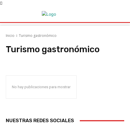
Inicio
Turismo gastronómico
Turismo gastronómico
Acociaciones
ACRUGA
AFRIGA TV
AGAPOR
Agatem
Agencia Ga
No hay publicaciones para mostrar
NUESTRAS REDES SOCIALES