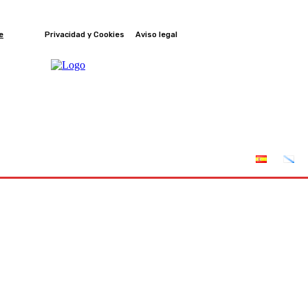
e
Privacidad y Cookies
Aviso legal
nes
Leyes
Incendios
AFRIGA TV
Sucríbete