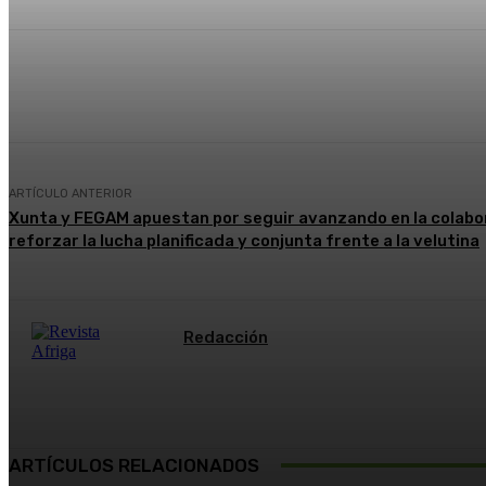
Cuota
Facebook
X
WhatsApp
ARTÍCULO ANTERIOR
Xunta y FEGAM apuestan por seguir avanzando en la colabor
reforzar la lucha planificada y conjunta frente a la velutina
Redacción
ARTÍCULOS RELACIONADOS