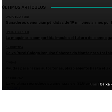
ÚLTIMOS ARTÍCULOS
UNCATEGORISED
Ganaderos denuncian pérdidas de 19 millones al mes por la
UNCATEGORISED
La maquinaria compartida impulsa el futuro del campo ga
EN PORTADA
Caixa Rural Galega impulsa Saberes do Monte para fortale
AYUDAS
Ayudas para razas autóctonas: plazo abierto hasta el 3 
EN PORTADA
La velutina recrudece su amenaza y el SLG avisa de movil
Ganaderos d
Caixa 
Cargar más