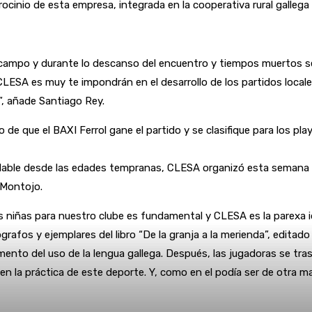
trocinio de esta empresa, integrada en la cooperativa rural galleg
de campo y durante lo descanso del encuentro y tiempos muertos s
CLESA es muy te impondrán en el desarrollo de los partidos locale
”, añade Santiago Rey.
de que el BAXI Ferrol gane el partido y se clasifique para los play 
dable desde las edades tempranas, CLESA organizó esta semana un
 Montojo.
 niñas para nuestro clube es fundamental y CLESA es la parexa id
grafos y ejemplares del libro “De la granja a la merienda”, edita
mento del uso de la lengua gallega. Después, las jugadoras se tras
os en la práctica de este deporte. Y, como en el podía ser de otr