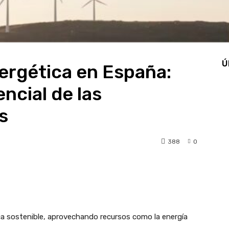
Ú
nergética en España:
ncial de las
s
388
0
pp
Linkedin
Telegram
a sostenible, aprovechando recursos como la energía