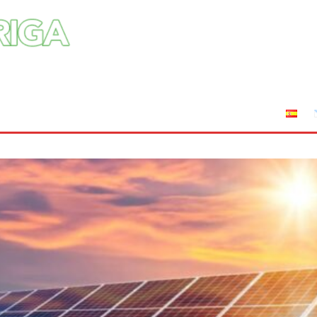
tuciones
Leyes
Incendios
AFRIGA TV
Sucríbete