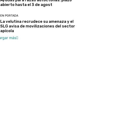
Ayudas para razas autóctonas: plazo
abierto hasta el 3 de agost
EN PORTADA
La velutina recrudece su amenaza y el
SLG avisa de movilizaciones del sector
apícola
argar más