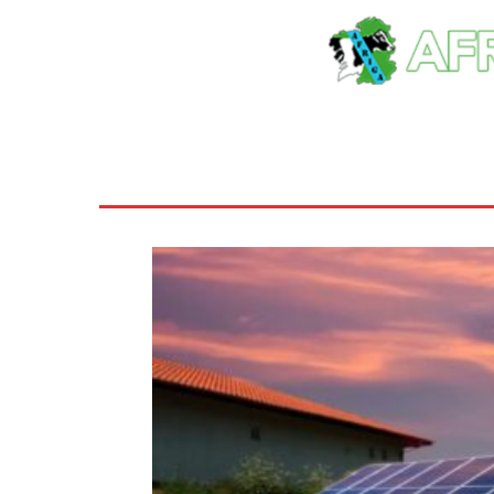
Inicio
Ayudas
Rural
Sectores
Insti