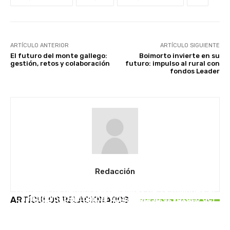
ARTÍCULO ANTERIOR
ARTÍCULO SIGUIENTE
El futuro del monte gallego:
Boimorto invierte en su
gestión, retos y colaboración
futuro: impulso al rural con
fondos Leader
Redacción
UNCATEGORISED
UNCATEGORISED
Ganaderos denuncian pérdidas de 19 millones al
EN PORTADA
La maquinaria compartida impulsa el futuro del
ARTÍCULOS RELACIONADOS
mes por la bajada del precio de la leche
Caixa Rural Galega impulsa Saberes do Monte
campo gallego
para fortalecer el rural gallego