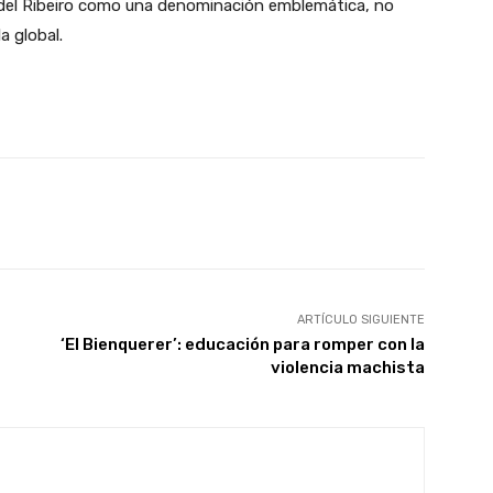
 del Ribeiro como una denominación emblemática, no
a global.
WhatsApp
Linkedin
Telegram
ARTÍCULO SIGUIENTE
‘El Bienquerer’: educación para romper con la
violencia machista