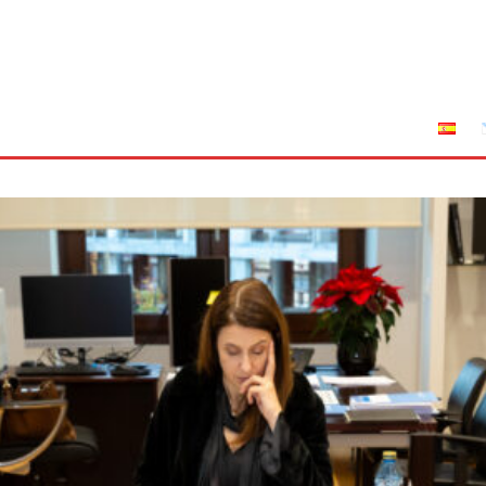
tuciones
Leyes
Incendios
AFRIGA TV
Sucríbete