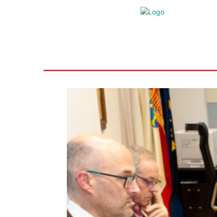
Inicio
Ayudas
Rural
Sectores
Insti