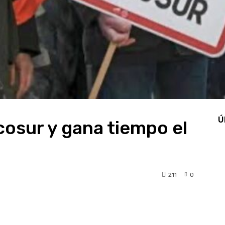
Ú
osur y gana tiempo el
211
0
pp
Linkedin
Telegram