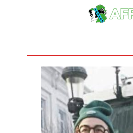
Inicio
Ayudas
Rural
Sectores
Insti