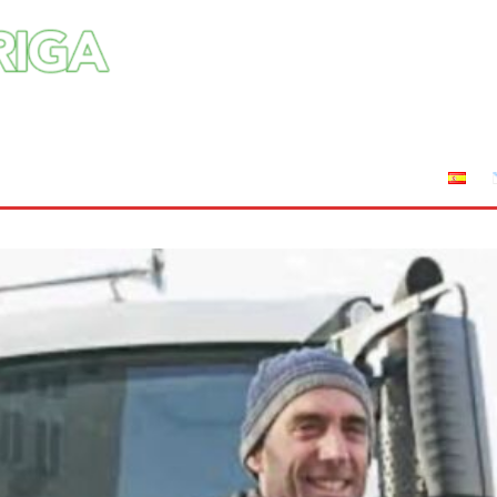
tuciones
Leyes
Incendios
AFRIGA TV
Sucríbete