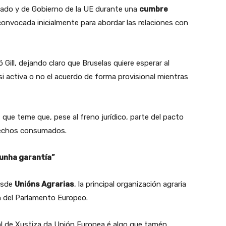
stado y de Gobierno de la UE durante una
cumbre
onvocada inicialmente para abordar las relaciones con
ill, dejando claro que Bruselas quiere esperar al
si activa o no el acuerdo de forma provisional mientras
, que teme que, pese al freno jurídico, parte del pacto
 hechos consumados.
 unha garantía”
desde
Unións Agrarias
, la principal organización agraria
n del Parlamento Europeo.
nal de Xustiza da Unión Europea é algo que tamén