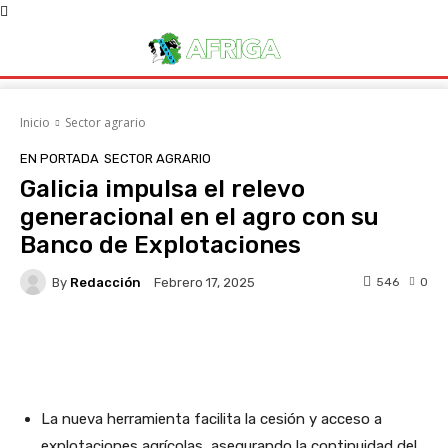
Inicio
Sector agrario
EN PORTADA
SECTOR AGRARIO
Galicia impulsa el relevo
generacional en el agro con su
Banco de Explotaciones
By
Redacción
546
0
Febrero 17, 2025
Facebook
X
WhatsApp
Linke
La nueva herramienta facilita la cesión y acceso a
explotaciones agrícolas, asegurando la continuidad del