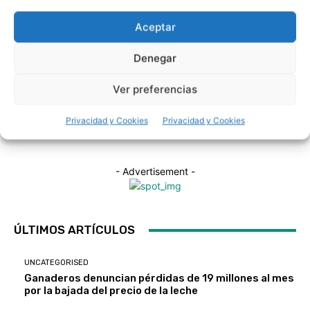
Aceptar
Redacción
UNCATEGORISED
Denegar
UNCATEGORISED
Ganaderos denuncian pérdidas de 19 millones al
EN PORTADA
La maquinaria compartida impulsa el futuro del
ARTÍCULOS RELACIONADOS
mes por la bajada del precio de la leche
Caixa Rural Galega impulsa Saberes do Monte
Ver preferencias
campo gallego
para fortalecer el rural gallego
Privacidad y Cookies
Privacidad y Cookies
- Advertisement -
ÚLTIMOS ARTÍCULOS
UNCATEGORISED
Ganaderos denuncian pérdidas de 19 millones al mes
por la bajada del precio de la leche