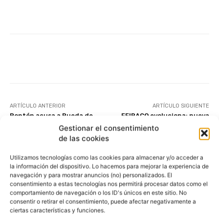
Facebook
X
WhatsApp
Linke
ARTÍCULO ANTERIOR
ARTÍCULO SIGUIENTE
Pontón acusa a Rueda de
FEIRACO evoluciona: nueva
promover la macrocelulosa
imagen con esencia gallega
Gestionar el consentimiento
de Altri como
de las cookies
industrialización cuando es
destrucción y
contaminación
Utilizamos tecnologías como las cookies para almacenar y/o acceder a
la información del dispositivo. Lo hacemos para mejorar la experiencia de
navegación y para mostrar anuncios (no) personalizados. El
consentimiento a estas tecnologías nos permitirá procesar datos como el
comportamiento de navegación o los ID's únicos en este sitio. No
consentir o retirar el consentimiento, puede afectar negativamente a
ciertas características y funciones.