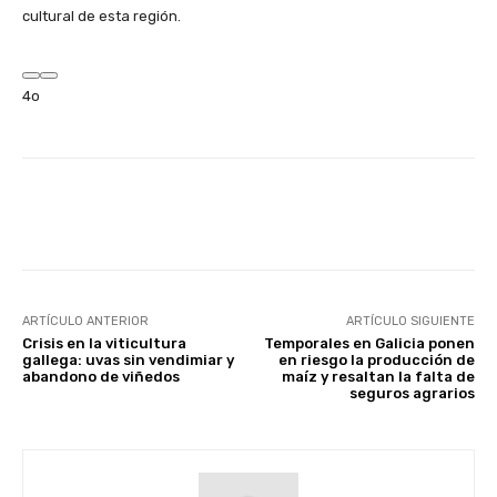
cultural de esta región.
4o
Facebook
X
WhatsApp
Linke
ARTÍCULO ANTERIOR
ARTÍCULO SIGUIENTE
Crisis en la viticultura
Temporales en Galicia ponen
gallega: uvas sin vendimiar y
en riesgo la producción de
abandono de viñedos
maíz y resaltan la falta de
seguros agrarios