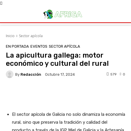
Inicio
Sector apícola
EN PORTADA
EVENTOS
SECTOR APÍCOLA
La apicultura gallega: motor
económico y cultural del rural
By
Redacción
579
0
Octubre 17, 2024
Facebook
X
WhatsApp
Linke
El sector apícola de Galicia no solo dinamiza la economía
rural, sino que preserva la tradición y calidad del
producto a través de la IGP Miel de Galicia y la Artesanía