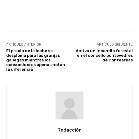
Facebook
X
WhatsApp
Linke
ARTÍCULO ANTERIOR
ARTÍCULO SIGUIENTE
El precio de la leche se
Activo un incendio forestal
desploma para las granjas
en el concello pontevedrés
gallegas mientras los
de Ponteareas
consumidores apenas notan
la diferencia
Redacción