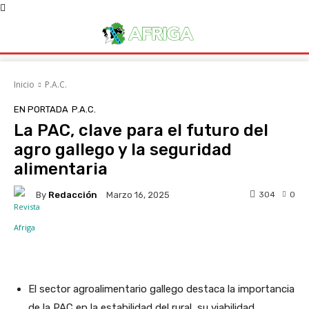
Inicio
P.A.C.
EN PORTADA
P.A.C.
La PAC, clave para el futuro del
agro gallego y la seguridad
alimentaria
By
Redacción
304
0
Marzo 16, 2025
Facebook
X
WhatsApp
Linke
El sector agroalimentario gallego destaca la importancia
de la PAC en la estabilidad del rural, su viabilidad