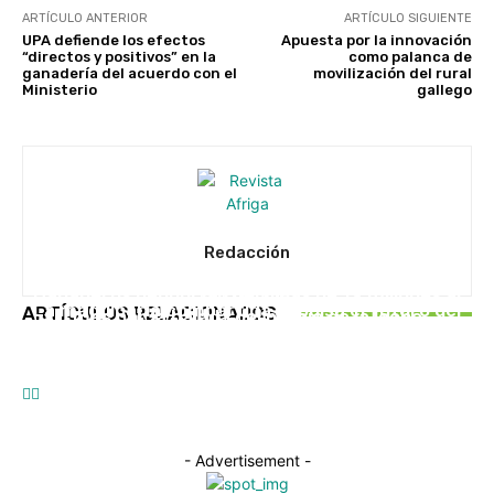
ARTÍCULO ANTERIOR
ARTÍCULO SIGUIENTE
UPA defiende los efectos
Apuesta por la innovación
“directos y positivos” en la
como palanca de
ganadería del acuerdo con el
movilización del rural
Ministerio
gallego
Redacción
UNCATEGORISED
UNCATEGORISED
Ganaderos denuncian pérdidas de 19 millones al
EN PORTADA
La maquinaria compartida impulsa el futuro del
ARTÍCULOS RELACIONADOS
mes por la bajada del precio de la leche
Caixa Rural Galega impulsa Saberes do Monte
campo gallego
para fortalecer el rural gallego
- Advertisement -