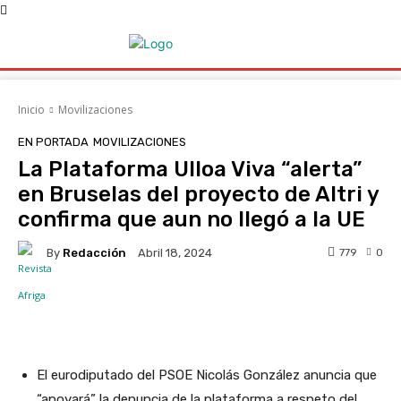
Inicio
Movilizaciones
EN PORTADA
MOVILIZACIONES
La Plataforma Ulloa Viva “alerta”
en Bruselas del proyecto de Altri y
confirma que aun no llegó a la UE
By
Redacción
779
0
Abril 18, 2024
Facebook
X
WhatsApp
Linke
El eurodiputado del PSOE Nicolás González anuncia que
“apoyará” la denuncia de la plataforma a respeto del