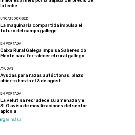
millones al mes por la bajada del precio de
la leche
UNCATEGORISED
La maquinaria compartida impulsa el
futuro del campo gallego
EN PORTADA
Caixa Rural Galega impulsa Saberes do
Monte para fortalecer el rural gallego
AYUDAS
Ayudas para razas autóctonas: plazo
abierto hasta el 3 de agost
EN PORTADA
La velutina recrudece su amenaza y el
SLG avisa de movilizaciones del sector
apícola
argar más