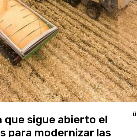
Ú
 que sigue abierto el
as para modernizar las