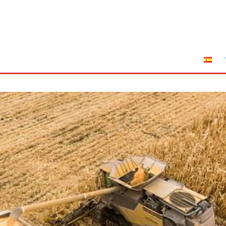
tuciones
Leyes
Incendios
AFRIGA TV
Sucríbete