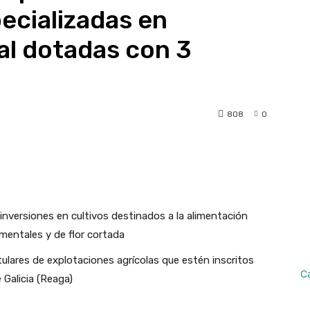
ecializadas en
al dotadas con 3
808
0
pp
Linkedin
Telegram
nversiones en cultivos destinados a la alimentación
mentales y de flor cortada
tulares de explotaciones agrícolas que estén inscritos
C
 Galicia (Reaga)