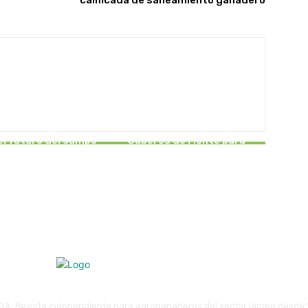
calificada de saneamiento ganadero
NCATEGORISED
EN PORTADA
inaria compartida
Caixa Rural Galega impulsa
el futuro del campo
Saberes do Monte para
gallego
fortalecer el rural gallego
GA: Revista independiente para agroganaderos del sector lácteo desde