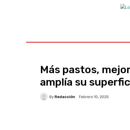
Inicio
Ayudas
Rural
Sectores
Insti
Más pastos, mejor
amplía su superfi
By
Redacción
Febrero 10, 2025
Facebook
X
WhatsA