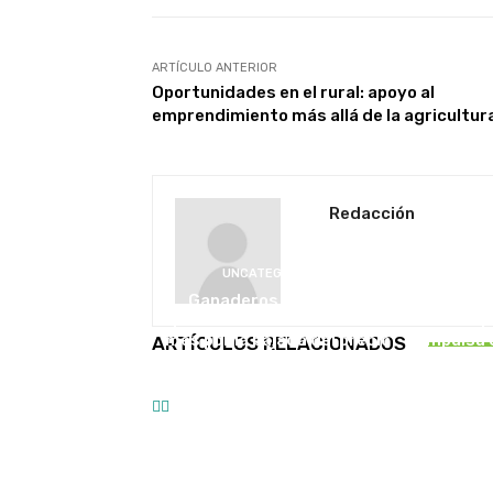
ARTÍCULO ANTERIOR
Oportunidades en el rural: apoyo al
emprendimiento más allá de la agricultur
Redacción
UNCATEGORISED
U
Ganaderos denuncian
pérdidas de 19 millones al
La maqu
mes por la bajada del precio
impulsa 
ARTÍCULOS RELACIONADOS
de la leche