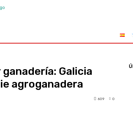
tuciones
Leyes
Incendios
AFRIGA TV
Sucríbete
Ú
 ganadería: Galicia
cie agroganadera
609
0
pp
Linkedin
Telegram