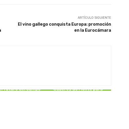
ARTÍCULO SIGUIENTE
El vino gallego conquista Europa: promoción
a
en la Eurocámara
NCATEGORISED
EN PORTADA
inaria compartida
Caixa Rural Galega impulsa
el futuro del campo
Saberes do Monte para
gallego
fortalecer el rural gallego