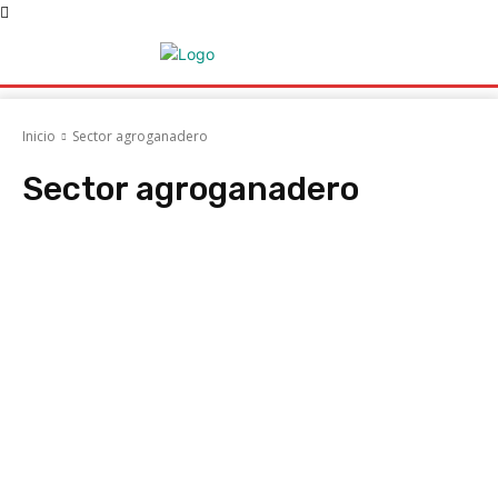
Inicio
Sector agroganadero
Sector agroganadero
Acociaciones
ACRUGA
AFRIGA TV
AGAPOR
Agatem
Agencia Ga