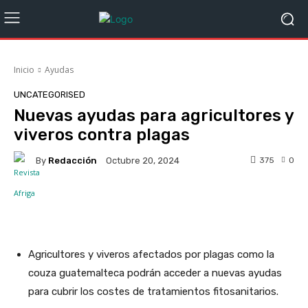
Inicio
Ayudas
UNCATEGORISED
Nuevas ayudas para agricultores y
viveros contra plagas
By
Redacción
375
0
Octubre 20, 2024
Facebook
X
WhatsApp
Linke
Agricultores y viveros afectados por plagas como la
couza guatemalteca podrán acceder a nuevas ayudas
para cubrir los costes de tratamientos fitosanitarios.