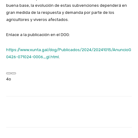
buena base, la evolución de estas subvenciones dependerá en
gran medida de la respuesta y demanda por parte de los
agricultores y viveros afectados.
Enlace a la publicación en el DOG:
https://www.xunta.gal/dog/Publicados/2024/20241015/AnuncioG
0426-071024-0006_gl.html
.
4o
Facebook
X
WhatsApp
Linke