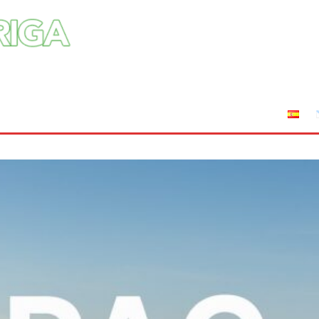
tuciones
Leyes
Incendios
AFRIGA TV
Sucríbete