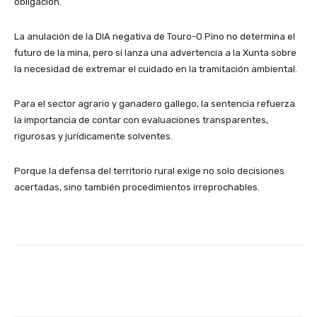
obligación.
La anulación de la DIA negativa de Touro-O Pino no determina el
futuro de la mina, pero sí lanza una advertencia a la Xunta sobre
la necesidad de extremar el cuidado en la tramitación ambiental.
Para el sector agrario y ganadero gallego, la sentencia refuerza
la importancia de contar con evaluaciones transparentes,
rigurosas y jurídicamente solventes.
Porque la defensa del territorio rural exige no solo decisiones
acertadas, sino también procedimientos irreprochables.
Facebook
X
WhatsApp
Linke