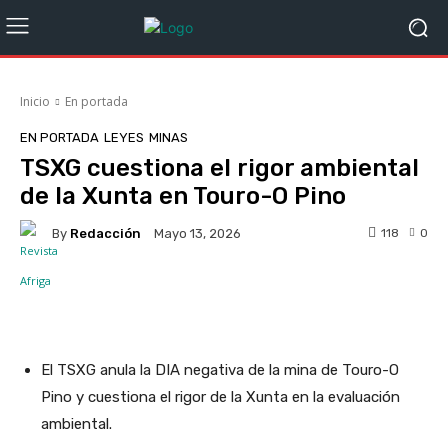
Inicio
En portada
EN PORTADA
LEYES
MINAS
TSXG cuestiona el rigor ambiental
de la Xunta en Touro-O Pino
By
Redacción
118
0
Mayo 13, 2026
Facebook
X
WhatsApp
Linke
El TSXG anula la DIA negativa de la mina de Touro-O
Pino y cuestiona el rigor de la Xunta en la evaluación
ambiental.