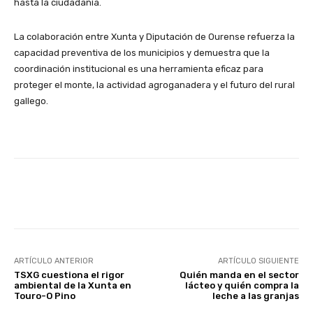
hasta la ciudadanía.
La colaboración entre Xunta y Diputación de Ourense refuerza la
capacidad preventiva de los municipios y demuestra que la
coordinación institucional es una herramienta eficaz para
proteger el monte, la actividad agroganadera y el futuro del rural
gallego.
Facebook
X
WhatsApp
Linke
ARTÍCULO ANTERIOR
ARTÍCULO SIGUIENTE
TSXG cuestiona el rigor
Quién manda en el sector
ambiental de la Xunta en
lácteo y quién compra la
Touro-O Pino
leche a las granjas