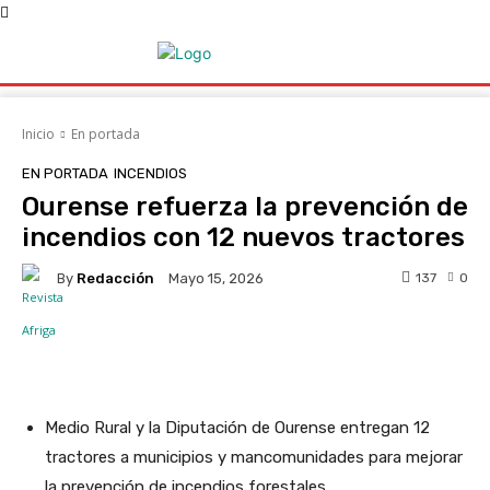
Inicio
En portada
EN PORTADA
INCENDIOS
Ourense refuerza la prevención de
incendios con 12 nuevos tractores
By
Redacción
137
0
Mayo 15, 2026
Facebook
X
WhatsApp
Linke
Medio Rural y la Diputación de Ourense entregan 12
tractores a municipios y mancomunidades para mejorar
la prevención de incendios forestales.