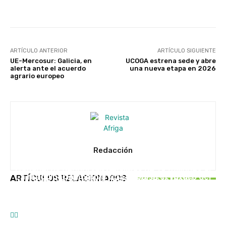
Facebook
X
WhatsApp
Linke
ARTÍCULO ANTERIOR
ARTÍCULO SIGUIENTE
UE-Mercosur: Galicia, en
UCOGA estrena sede y abre
alerta ante el acuerdo
una nueva etapa en 2026
agrario europeo
Redacción
UNCATEGORISED
UNCATEGORISED
Ganaderos denuncian pérdidas de 19 millones al
EN PORTADA
La maquinaria compartida impulsa el futuro del
ARTÍCULOS RELACIONADOS
mes por la bajada del precio de la leche
Caixa Rural Galega impulsa Saberes do Monte
campo gallego
para fortalecer el rural gallego