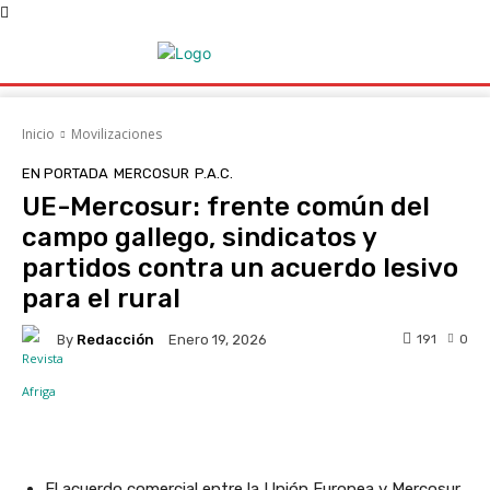
Inicio
Movilizaciones
EN PORTADA
MERCOSUR
P.A.C.
UE-Mercosur: frente común del
campo gallego, sindicatos y
partidos contra un acuerdo lesivo
para el rural
By
Redacción
191
0
Enero 19, 2026
Facebook
X
WhatsApp
Linke
El acuerdo comercial entre la Unión Europea y Mercosur