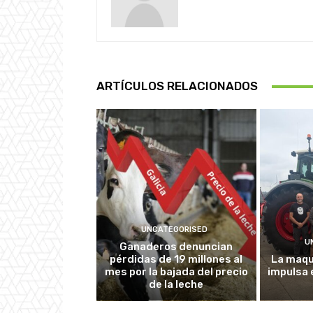
ARTÍCULOS RELACIONADOS
UNCATEGORISED
U
Ganaderos denuncian
pérdidas de 19 millones al
La maqu
mes por la bajada del precio
impulsa 
de la leche