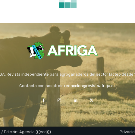
GA: Revista independiente para agroganaderos del sector lácteo desde
Contacta con nosotros:
redaccion@revistaafriga.es
 / Edición: Agencia (((eco)))
Privaci