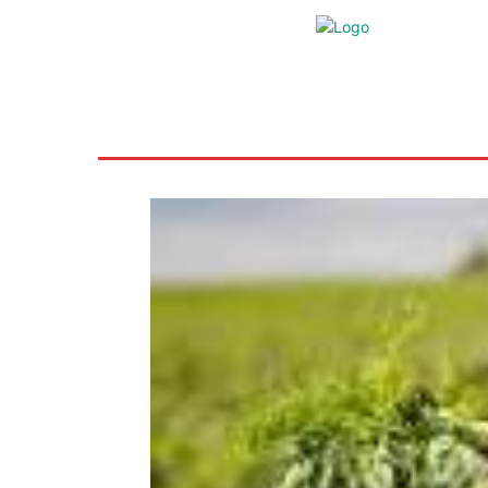
Inicio
Ayudas
Rural
Sectores
Insti