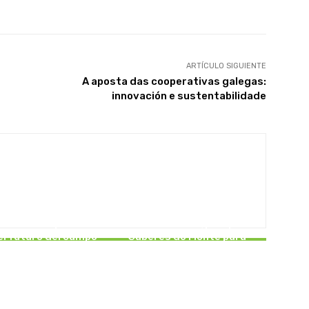
ARTÍCULO SIGUIENTE
A aposta das cooperativas galegas:
innovación e sustentabilidade
NCATEGORISED
EN PORTADA
inaria compartida
Caixa Rural Galega impulsa
el futuro del campo
Saberes do Monte para
gallego
fortalecer el rural gallego