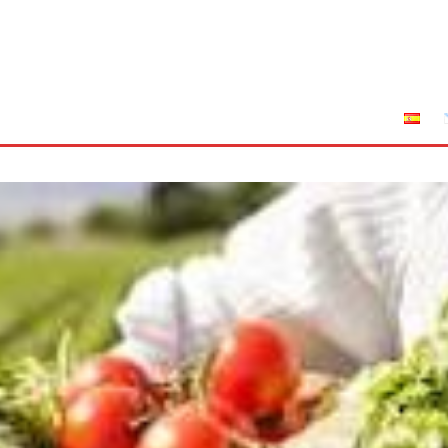
tuciones
Leyes
Incendios
AFRIGA TV
Sucríbete