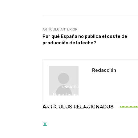
ARTÍCULO ANTERIOR
Por qué España no publica el coste de
producción de la leche?
Redacción
UNCATEGORISED
U
Ganaderos denuncian
pérdidas de 19 millones al
La maqu
mes por la bajada del precio
impulsa 
ARTÍCULOS RELACIONADOS
de la leche