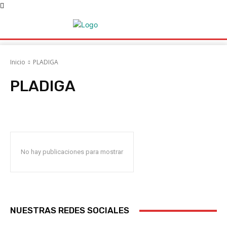
Inicio
PLADIGA
PLADIGA
Acociaciones
ACRUGA
AFRIGA TV
AGAPOR
Agatem
Agencia Ga
No hay publicaciones para mostrar
NUESTRAS REDES SOCIALES