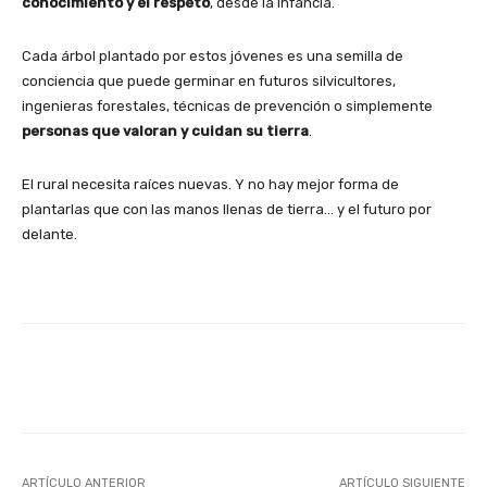
conocimiento y el respeto
, desde la infancia.
Cada árbol plantado por estos jóvenes es una semilla de
conciencia que puede germinar en futuros silvicultores,
ingenieras forestales, técnicas de prevención o simplemente
personas que valoran y cuidan su tierra
.
El rural necesita raíces nuevas. Y no hay mejor forma de
plantarlas que con las manos llenas de tierra… y el futuro por
delante.
Facebook
X
WhatsApp
Linke
ARTÍCULO ANTERIOR
ARTÍCULO SIGUIENTE