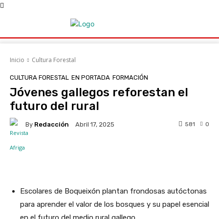
Inicio
Cultura Forestal
CULTURA FORESTAL
EN PORTADA
FORMACIÓN
Jóvenes gallegos reforestan el
futuro del rural
By
Redacción
581
0
Abril 17, 2025
Facebook
X
WhatsApp
Linke
Escolares de Boqueixón plantan frondosas autóctonas
para aprender el valor de los bosques y su papel esencial
en el futuro del medio rural gallego.