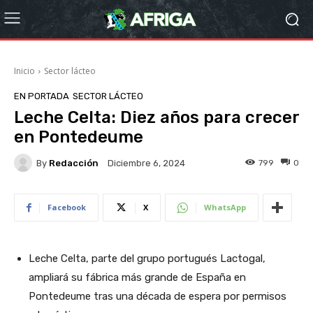
Inicio
Sector lácteo
EN PORTADA
SECTOR LÁCTEO
Leche Celta: Diez años para crecer
en Pontedeume
By
Redacción
799
0
Diciembre 6, 2024
Facebook
X
WhatsApp
Leche Celta, parte del grupo portugués Lactogal,
ampliará su fábrica más grande de España en
Pontedeume tras una década de espera por permisos