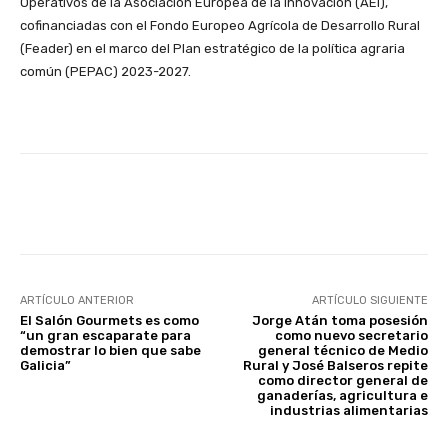
Operativos de la Asociación Europea de la Innovación (AEI),
cofinanciadas con el Fondo Europeo Agrícola de Desarrollo Rural
(Feader) en el marco del Plan estratégico de la política agraria
común (PEPAC) 2023-2027.
Facebook
X
WhatsApp
Linke
ARTÍCULO ANTERIOR
ARTÍCULO SIGUIENTE
El Salón Gourmets es como
Jorge Atán toma posesión
“un gran escaparate para
como nuevo secretario
demostrar lo bien que sabe
general técnico de Medio
Galicia”
Rural y José Balseros repite
como director general de
ganaderías, agricultura e
industrias alimentarias