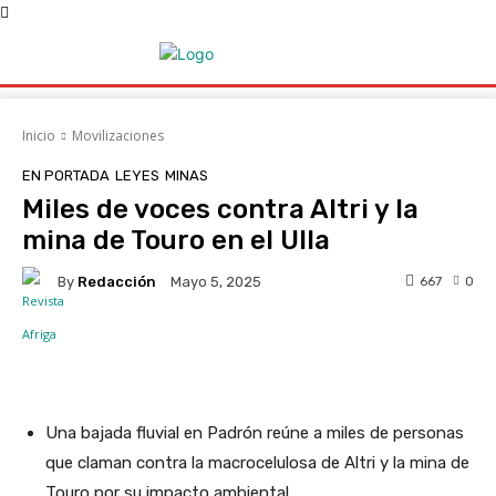
Inicio
Movilizaciones
EN PORTADA
LEYES
MINAS
Miles de voces contra Altri y la
mina de Touro en el Ulla
By
Redacción
667
0
Mayo 5, 2025
Facebook
X
WhatsApp
Linke
Una bajada fluvial en Padrón reúne a miles de personas
que claman contra la macrocelulosa de Altri y la mina de
Touro por su impacto ambiental.