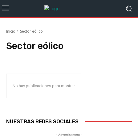
Inicio
Sector eólico
Sector eólico
Acociaciones
ACRUGA
AFRIGA TV
AGAPOR
Agatem
Agencia Ga
No hay publicaciones para mostrar
NUESTRAS REDES SOCIALES
- Advertisement -