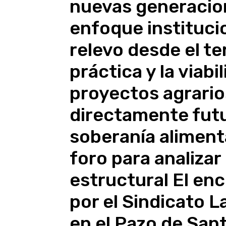
nuevas generacion
enfoque institucio
relevo desde el ter
práctica y la viabi
proyectos agrario
directamente fut
soberanía aliment
foro para analiza
estructural El en
por el Sindicato 
en el Pazo de San