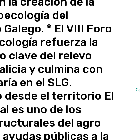
la creación de la
oecología del
Galego. * El VIII Foro
ología refuerza la
 clave del relevo
alicia y culmina con
ría en el SLG.
C
 desde el territorio El
al es uno de los
ructurales del agro
s ayudas públicas a la