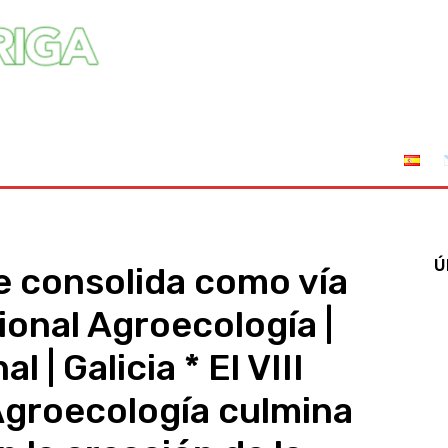
tuciones
Leyes
Incendios
AFRIGA TV
Sucríbete
Ú
e consolida como vía
ional Agroecología |
 | Galicia * El VIII
Agroecología culmina