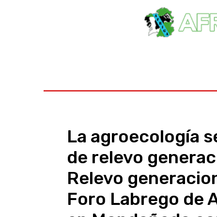
Inicio
Ayudas
Rural
Sectores
Insti
La agroecología s
de relevo generac
Relevo generacional
Foro Labrego de 