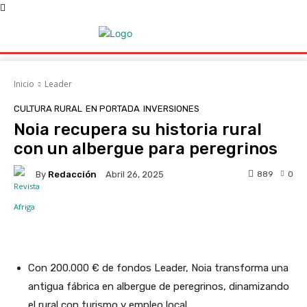
Inicio
Leader
CULTURA RURAL
EN PORTADA
INVERSIONES
Noia recupera su historia rural
con un albergue para peregrinos
By
Redacción
889
0
Abril 26, 2025
Facebook
X
WhatsApp
Linke
Con 200.000 € de fondos Leader, Noia transforma una
antigua fábrica en albergue de peregrinos, dinamizando
el rural con turismo y empleo local.