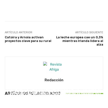
Facebook
X
WhatsApp
Linke
ARTÍCULO ANTERIOR
ARTÍCULO SIGUIENTE
Catoira y Arnoia activan
La leche europea cae un 0,3%
proyectos clave para su rural
mientras Irlanda lidera al
alza
Redacción
UNCATEGORISED
UNCATEGORISED
Ganaderos denuncian pérdidas de 19 millones al
EN PORTADA
La maquinaria compartida impulsa el futuro del
ARTÍCULOS RELACIONADOS
mes por la bajada del precio de la leche
Caixa Rural Galega impulsa Saberes do Monte
campo gallego
para fortalecer el rural gallego