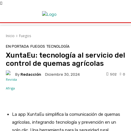
Inicio
Fuegos
EN PORTADA
FUEGOS
TECNOLOGÍA
XuntaEu: tecnología al servicio del
control de quemas agrícolas
By
Redacción
502
0
Diciembre 30, 2024
Facebook
X
WhatsApp
Linke
La app XuntaEu simplifica la comunicación de quemas
agrícolas, integrando tecnología y prevención en un
solo clic. Una herramienta para la seguridad rural.