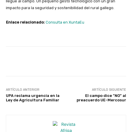
llegue al campo. Un pequeño gesto tecnológico con un gran
impacto para la seguridad y sostenibilidad del rural gallego.
Enlace relacionado:
Consulta en XuntaEu
Facebook
X
WhatsApp
Linke
ARTÍCULO ANTERIOR
ARTÍCULO SIGUIENTE
UPA reclama urgencia en la
El campo dice “NO” al
Ley de Agricultura Familiar
preacuerdo UE-Mercosur