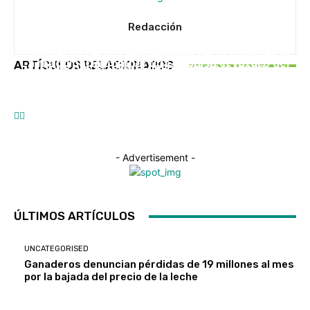
Redacción
UNCATEGORISED
UNCATEGORISED
Ganaderos denuncian pérdidas de 19 millones al
EN PORTADA
La maquinaria compartida impulsa el futuro del
ARTÍCULOS RELACIONADOS
mes por la bajada del precio de la leche
Caixa Rural Galega impulsa Saberes do Monte
campo gallego
para fortalecer el rural gallego
- Advertisement -
ÚLTIMOS ARTÍCULOS
UNCATEGORISED
Ganaderos denuncian pérdidas de 19 millones al mes
por la bajada del precio de la leche