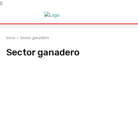
Inicio
Sector ganadero
Sector ganadero
Acociaciones
ACRUGA
AFRIGA TV
AGAPOR
Agatem
Agencia Ga