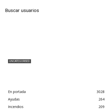
Buscar usuarios
UNCATEGORISED
Ganaderos denuncian pérdidas de 19 millones al
mes por la bajada del precio de la leche
En portada
3028
Ayudas
264
Incendios
209