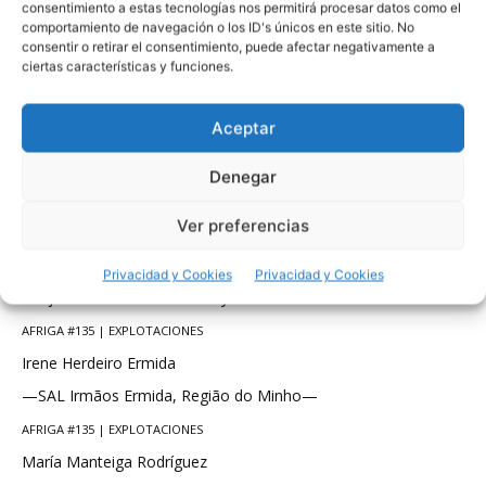
consentimiento a estas tecnologías nos permitirá procesar datos como el
comportamiento de navegación o los ID's únicos en este sitio. No
AFRIGA #135 | ESPACIO AFRICOR
consentir o retirar el consentimiento, puede afectar negativamente a
MOEXMU 2018: XXXIV Edición de la Mostra e Exposición de
ciertas características y funciones.
Muimenta
Aceptar
AFRIGA #135 | ESPECIAL
Patologías del maíz: el conocimiento como estrategia
Denegar
AFRIGA #135 | EVENTOS
Ver preferencias
34º Congreso de la Asociación Mundial de Veterinarios
AFRIGA #135 | EVENTOS
Privacidad y Cookies
Privacidad y Cookies
Lonjas Nacionales de ovino y vacuno
AFRIGA #135 | EXPLOTACIONES
Irene Herdeiro Ermida
—SAL Irmãos Ermida, Região do Minho—
AFRIGA #135 | EXPLOTACIONES
María Manteiga Rodríguez