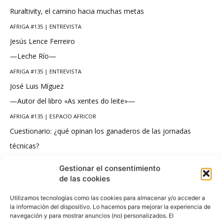
Ruraltivity, el camino hacia muchas metas
AFRIGA #135 | ENTREVISTA
Jesús Lence Ferreiro
—Leche Río—
AFRIGA #135 | ENTREVISTA
José Luis Míguez
—Autor del libro «As xentes do leite»—
AFRIGA #135 | ESPACIO AFRICOR
Cuestionario: ¿qué opinan los ganaderos de las jornadas
técnicas?
AFRIGA #135 | ESPACIO AFRICOR
Gestionar el consentimiento
MOEXMU 2018: Las muestras de maquinaria, vistas por los
de las cookies
profesionales
Utilizamos tecnologías como las cookies para almacenar y/o acceder a
AFRIGA #135 | ESPACIO AFRICOR
la información del dispositivo. Lo hacemos para mejorar la experiencia de
navegación y para mostrar anuncios (no) personalizados. El
MOEXMU 2018: Los concursos, vistos por sus protagonistas