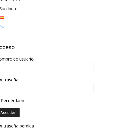
Sucríbete
cceso
ombre de usuario
ontraseña
Recuérdame
ontraseña perdida