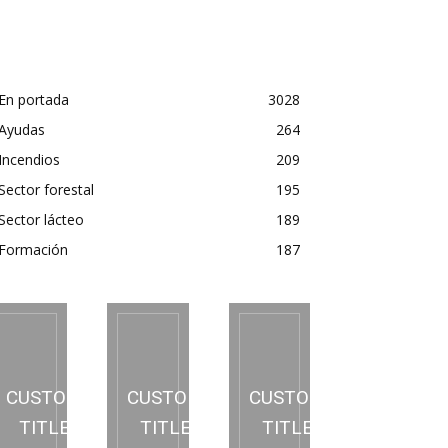
precio de la leche
En portada
3028
Ayudas
264
Incendios
209
Sector forestal
195
Sector lácteo
189
Formación
187
CUSTOM
CUSTOM
CUSTOM
TITLE
TITLE
TITLE