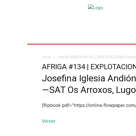
Inicio
Ayudas
Rural
Sectores
Insti
Inicio
<small>AFRIGA #134 | EXPLOTACIONES</small
AFRIGA #134 | EXPLOTACIO
Josefina Iglesia Andió
—SAT Os Arroxos, Lug
[flipbook pdf=”https://online.flowpaper.c
Volver