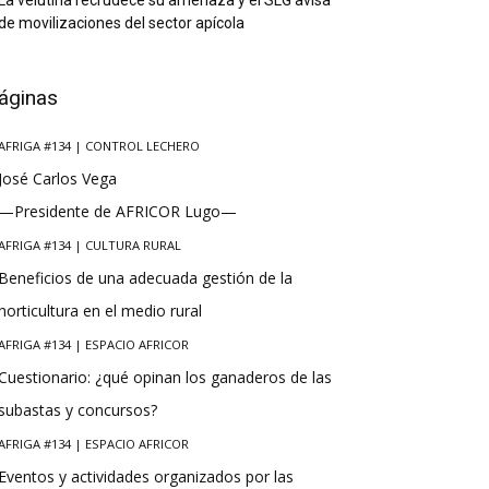
La velutina recrudece su amenaza y el SLG avisa
de movilizaciones del sector apícola
áginas
AFRIGA #134 | CONTROL LECHERO
José Carlos Vega
—Presidente de AFRICOR Lugo—
AFRIGA #134 | CULTURA RURAL
Beneficios de una adecuada gestión de la
horticultura en el medio rural
AFRIGA #134 | ESPACIO AFRICOR
Cuestionario: ¿qué opinan los ganaderos de las
subastas y concursos?
AFRIGA #134 | ESPACIO AFRICOR
Eventos y actividades organizados por las