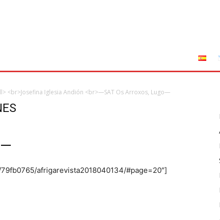
tuciones
Leyes
Incendios
AFRIGA TV
Sucríbete
> <br>Josefina Iglesia Andión <br>—SAT Os Arroxos, Lugo—
NES
n
o—
om/79fb0765/afrigarevista2018040134/#page=20″]