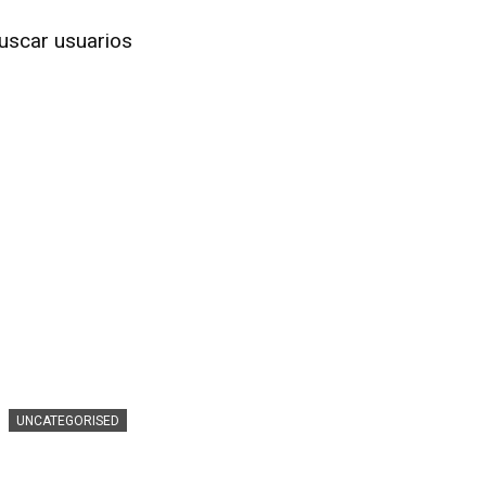
uscar usuarios
UNCATEGORISED
Ganaderos denuncian pérdidas de
19 millones al mes por la bajada del