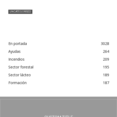
UNCATEGORISED
Ganaderos denuncian pérdidas de 19 millones al
mes por la bajada del precio de la leche
En portada
3028
Ayudas
264
Incendios
209
Sector forestal
195
Sector lácteo
189
Formación
187