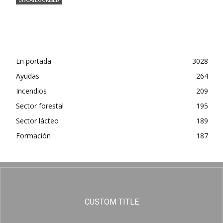
UNCATEGORISED
Ganaderos denuncian pérdidas de 19 millones al
mes por la bajada del precio de la leche
En portada
3028
Ayudas
264
Incendios
209
Sector forestal
195
Sector lácteo
189
Formación
187
CUSTOM TITLE